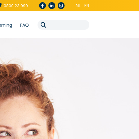
NL
FR
0800 23 999
arning
FAQ