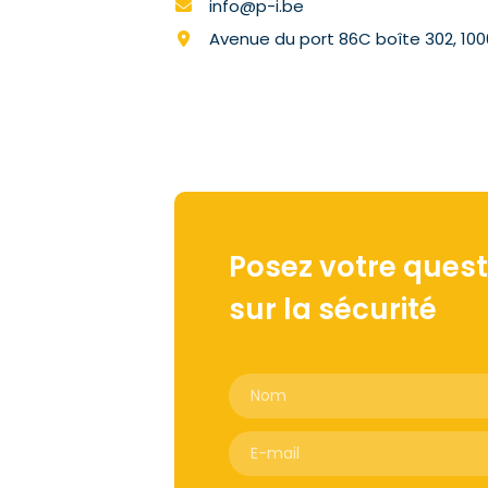
info@p-i.be
Avenue du port 86C boîte 302, 1000
Posez votre quest
sur la sécurité