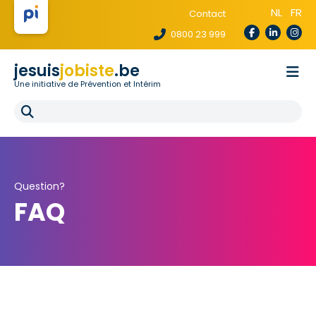
NL
FR
Contact
0800 23 999
jesuis
jobiste
.be
Une initiative de Prévention et Intérim
La loi te protège
Pour les agences
Pour les écoles
E-learning
FAQ
Question?
FAQ