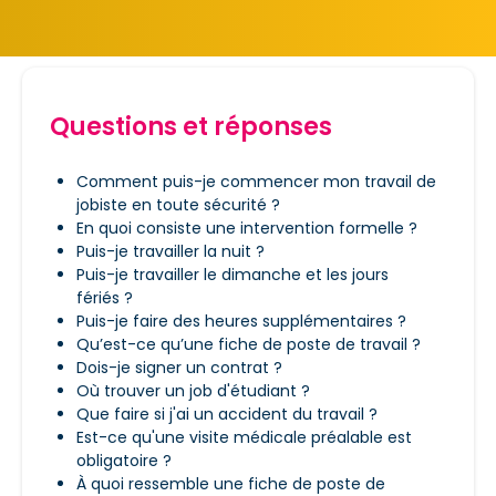
Questions et réponses
Comment puis-je commencer mon travail de
jobiste en toute sécurité ?
Sais-tu exactement ce qui
En quoi consiste une intervention formelle ?
t’attend ?
Puis-je travailler la nuit ?
Puis-je travailler le dimanche et les jours
fériés ?
La majorité des accidents se produisent dans
Puis-je faire des heures supplémentaires ?
des situations mal maitrisées. N’hésite pas à
Qu’est-ce qu’une fiche de poste de travail ?
demander des informations détaillées :
Dois-je signer un contrat ?
Où trouver un job d'étudiant ?
Qu’est-ce qu’on te demande
Que faire si j'ai un accident du travail ?
précisément ? Une formation est-elle
Est-ce qu'une visite médicale préalable est
prévue ?
obligatoire ?
Quels dangers peux-tu rencontrer ?
À quoi ressemble une fiche de poste de
Comment te protéger ? Tu peux réclamer