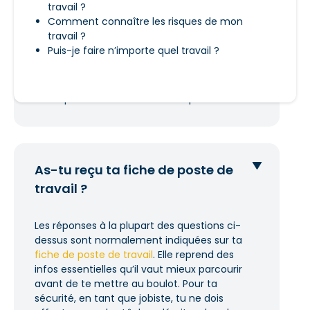
travail ?
les équipements nécessaires comme des
Comment connaître les risques de mon
gants, des bouchons d’oreilles, des
travail ?
lunettes de sécurité, etc. si on ne te les
Puis-je faire n’importe quel travail ?
fournit pas spontanément.
Où se trouvent les toilettes, la trousse de
secours, les sorties de secours ?
À qui t'adresser si tu as des questions ?
As-tu reçu ta fiche de poste de
travail ?
Les réponses à la plupart des questions ci-
dessus sont normalement indiquées sur ta
fiche de poste de travail
. Elle reprend des
infos essentielles qu’il vaut mieux parcourir
avant de te mettre au boulot. Pour ta
sécurité, en tant que jobiste, tu ne dois