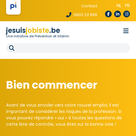
NL
FR
Contact
0800 23 999
jesuis
jobiste
.be
Une initiative de Prévention et Intérim
La loi te protège
Pour les agences
Pour les écoles
E-learning
FAQ
Bien commencer
Avant de vous envoler vers votre nouvel emploi, il est
important de considérer les risques de la profession. Si
vous pouvez répondre « oui » à toutes les questions de
cette liste de contrôle, vous êtes sur la bonne voie !