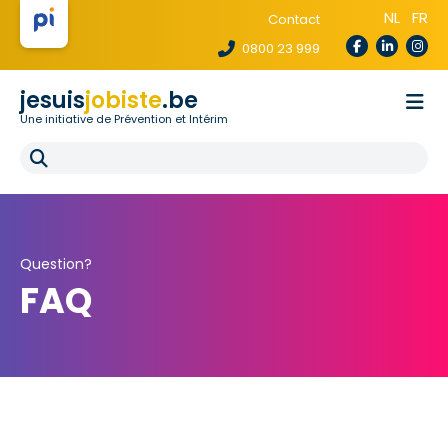
NL
FR
Contact
0800 23 999
jesuis
jobiste
.be
Une initiative de Prévention et Intérim
La loi te protège
Pour les agences
Pour les écoles
E-learning
FAQ
Question?
FAQ