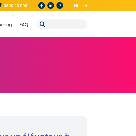
NL
FR
0800 23 999
arning
FAQ