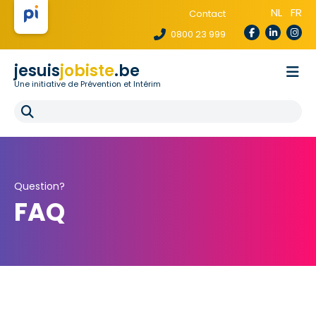
NL
FR
Contact
0800 23 999
jesuis
jobiste
.be
Une initiative de Prévention et Intérim
La loi te protège
Pour les agences
Pour les écoles
E-learning
FAQ
Question?
FAQ