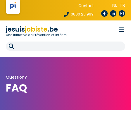
NL
FR
Contact
0800 23 999
jesuis
jobiste
.be
Une initiative de Prévention et Intérim
La loi te protège
Pour les agences
Pour les écoles
E-learning
FAQ
Question?
FAQ