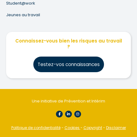
Student@work
Jeunes au travail
Connaissez-vous bien les risques au travail
?
Testez-vos connaissances
Une initiative de Prévention et Intérim
Politique de confidentialité
-
Cookies
-
Copyright
-
Disclaimer