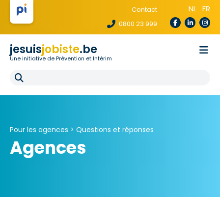
NL
FR
Contact
0800 23 999
jesuis
jobiste
.be
Une initiative de Prévention et Intérim
La loi te protège
Pour les agences
Pour les écoles
E-learning
FAQ
Pour les agences >
Questions et réponses
Agences