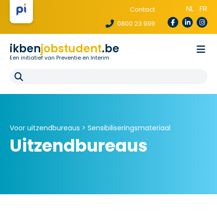
NL
FR
Contact
0800 23 999
ikben
jobstudent
.be
Een initiatief van Preventie en Interim
Wetgeving
Voor uitzendbureaus
Voor scholen
E-learning
FAQ
Voor uitzendbureaus >
Sensibiliseringsmateriaal
Uitzendbureaus