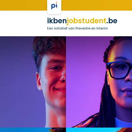
ikben
jobstudent
.be
Een initiatief van Preventie en Interim