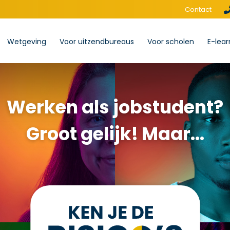
Contact
Wetgeving
Voor uitzendbureaus
Voor scholen
E-lear
Werken als jobstudent?
Groot gelijk! Maar...