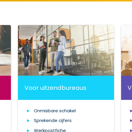
Voor uitzendbureaus
V
Onmisbare schakel
Sprekende cijfers
Werkpostfiche