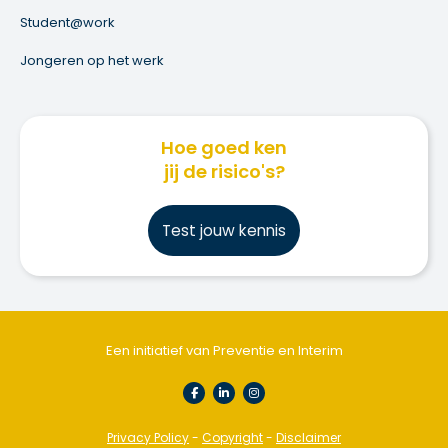
Student@work
Jongeren op het werk
Hoe goed ken
jij de risico's?
Test jouw kennis
Een initiatief van Preventie en Interim
Privacy Policy
-
Copyright
-
Disclaimer