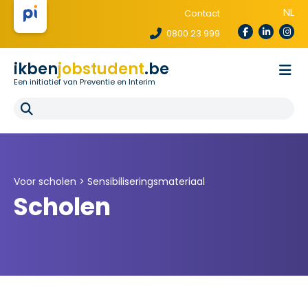
NL
Contact
0800 23 999
ikben
jobstudent
.be
Een initiatief van Preventie en Interim
Wetgeving
Voor uitzendbureaus
Voor scholen
E-learning
FAQ
Voor scholen >
Sensibiliseringsmateriaal
Scholen