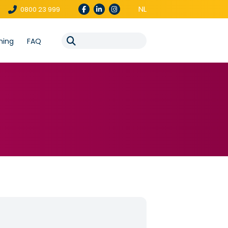
NL
0800 23 999
ning
FAQ