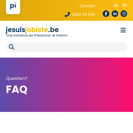
NL
FR
Contact
0800 23 999
jesuis
jobiste
.be
Une initiative de Prévention et Intérim
La loi te protège
Pour les agences
Pour les écoles
E-learning
FAQ
Question?
FAQ