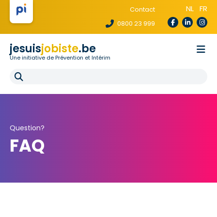
NL
FR
Contact
0800 23 999
jesuis
jobiste
.be
Une initiative de Prévention et Intérim
La loi te protège
Pour les agences
Pour les écoles
E-learning
FAQ
Question?
FAQ