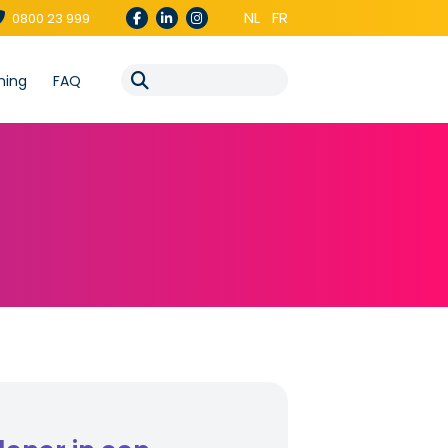
NL
FR
0800 23 999
ning
FAQ