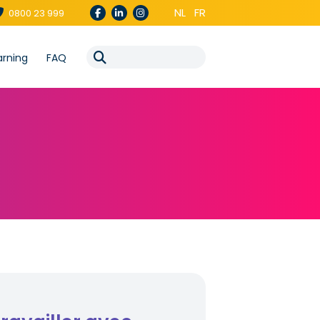
NL
FR
0800 23 999
arning
FAQ