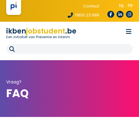
NL
FR
Contact
0800 23 999
ikben
jobstudent
.be
Een initiatief van Preventie en Interim
Wetgeving
Voor uitzendbureaus
Voor scholen
E-learning
FAQ
Vraag?
FAQ