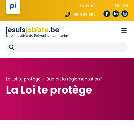
NL
FR
Contact
0800 23 999
jesuis
jobiste
.be
Une initiative de Prévention et Intérim
La loi te protège
Pour les agences
Pour les écoles
E-learning
FAQ
La Loi te protège >
Que dit la réglementation?
La Loi te protège