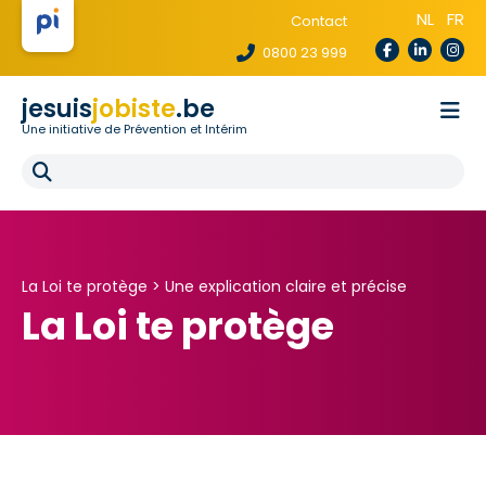
NL
FR
Contact
0800 23 999
jesuis
jobiste
.be
Une initiative de Prévention et Intérim
La loi te protège
Pour les agences
Pour les écoles
E-learning
FAQ
La Loi te protège >
Une explication claire et précise
La Loi te protège