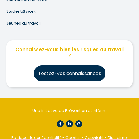
Student@work
Jeunes au travail
Connaissez-vous bien les risques au travail
?
Testez-vos connaissances
Une initiative de Prévention et Intérim
Politique de confidentialité
-
Cookies
-
Copyright
-
Disclaimer