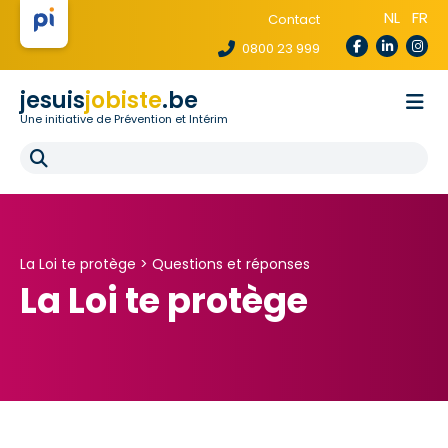
NL
FR
Contact
0800 23 999
jesuis
jobiste
.be
Une initiative de Prévention et Intérim
La loi te protège
Pour les agences
Pour les écoles
E-learning
FAQ
La Loi te protège >
Questions et réponses
La Loi te protège