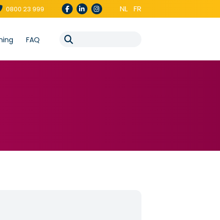
NL
FR
0800 23 999
ning
FAQ