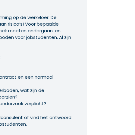
ming op de werkvloer. De
an risico’s! Voor bepaalde
rzoek moeten ondergaan, en
rboden voor jobstudenten. Al zijn
:
contract en een normaal
erboden, wat zijn de
oorzien?
onderzoek verplicht?
ndconsulent of vind het antwoord
obstudenten.