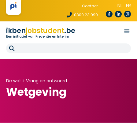
NL
FR
Contact
0800 23 999
ikben
jobstudent
.be
Een initiatief van Preventie en Interim
Wetgeving
Voor uitzendbureaus
Voor scholen
E-learning
FAQ
De wet >
Vraag en antwoord
Wetgeving