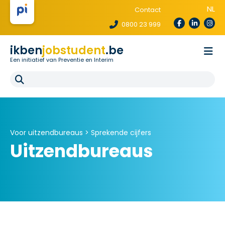
NL
Contact
0800 23 999
ikben
jobstudent
.be
Een initiatief van Preventie en Interim
Wetgeving
Voor uitzendbureaus
Voor scholen
E-learning
FAQ
Voor uitzendbureaus >
Sprekende cijfers
Uitzendbureaus