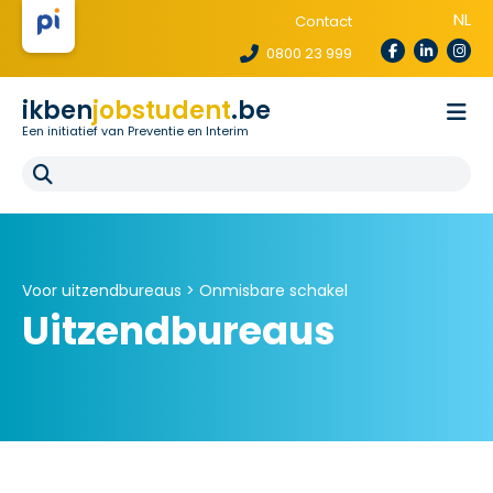
NL
Contact
0800 23 999
ikben
jobstudent
.be
Een initiatief van Preventie en Interim
Wetgeving
Voor uitzendbureaus
Voor scholen
E-learning
FAQ
Voor uitzendbureaus >
Onmisbare schakel
Uitzendbureaus