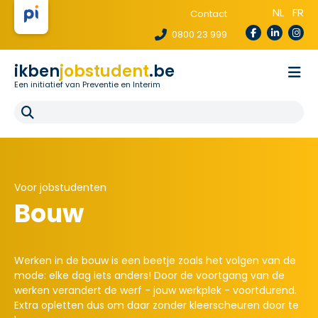
NL
FR
Contact
0800 23 999
ikben
jobstudent
.be
Een initiatief van Preventie en Interim
Wetgeving
Voor uitzendbureaus
Voor scholen
E-learning
FAQ
Voor jobstudenten
Bouw
Werken in de bouw is een beetje zoals het volgen van de
mode: elke dag iets anders! Door de voortgang van de
werken verandert de werf - jouw werkplek - voortdurend.
Extra opletten dus om daar zonder kleerscheuren door te