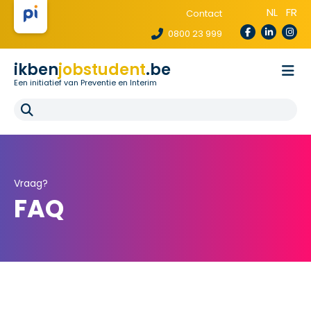
NL
FR
Contact
0800 23 999
ikben
jobstudent
.be
Een initiatief van Preventie en Interim
Wetgeving
Voor uitzendbureaus
Voor scholen
E-learning
FAQ
Vraag?
FAQ