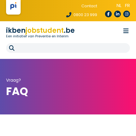
NL
FR
Contact
0800 23 999
ikben
jobstudent
.be
Een initiatief van Preventie en Interim
Wetgeving
Voor uitzendbureaus
Voor scholen
E-learning
FAQ
Vraag?
FAQ