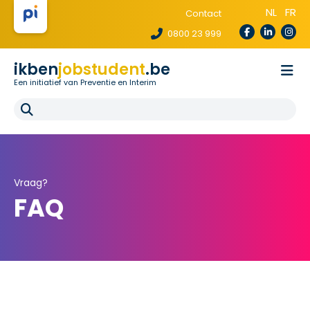
NL
FR
Contact
0800 23 999
ikben
jobstudent
.be
Een initiatief van Preventie en Interim
Wetgeving
Voor uitzendbureaus
Voor scholen
E-learning
FAQ
Vraag?
FAQ