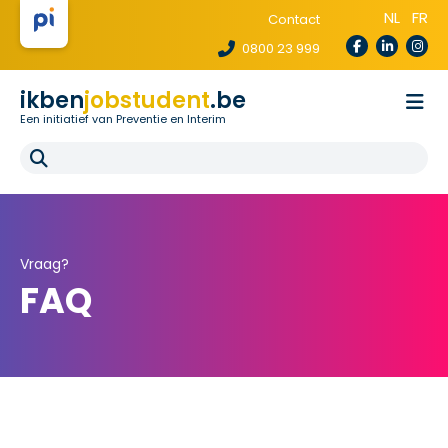
NL
FR
Contact
0800 23 999
ikben
jobstudent
.be
Een initiatief van Preventie en Interim
Wetgeving
Voor uitzendbureaus
Voor scholen
E-learning
FAQ
Vraag?
FAQ