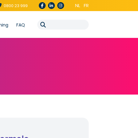
NL
FR
0800 23 999
ning
FAQ