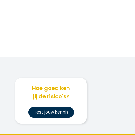
Hoe goed ken
jij de risico's?
Test jouw kennis