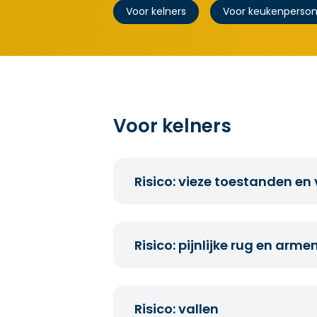
Voor kelners
Voor keukenpersone
Voor kelners
Risico: vieze toestanden e
Was geregeld je handen, zeker 
Zorg dat je haar niet in het eten
Risico: pijnlijke rug en arme
​Draag een piekfijn uniform of ne
Spaar je rug door correct te ti
Hou je dienblad zo dicht mogeli
Risico: vallen
onderarm en vlakke hand.