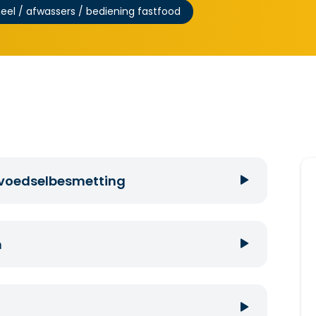
el / afwassers / bediening fastfood
n voedselbesmetting
na een toiletbezoek of niesbui.
 kan vallen.
n
tte kledij.
llen en schoon te maken.
jk bij je lichaam en ondersteun het met je