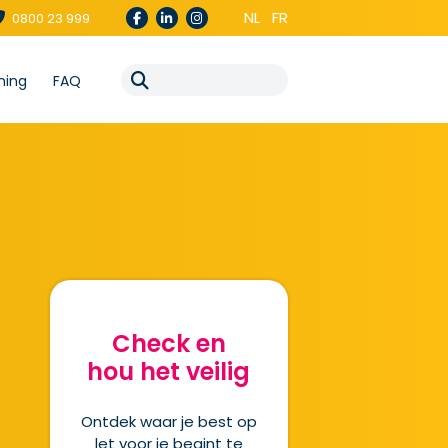
NL
FR
0800 23 999
ning
FAQ
Check en
hou het veilig
Ontdek waar je best op
let voor je begint te