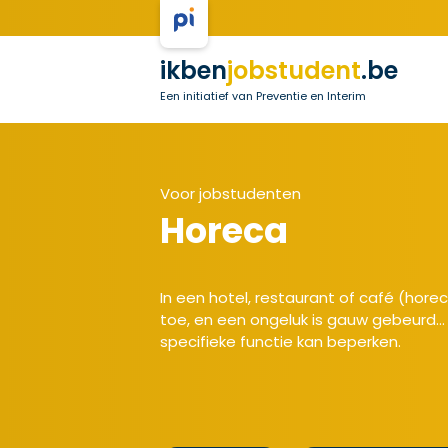
ikben
jobstudent
.be
Een initiatief van Preventie en Interim
Voor jobstudenten
Horeca
In een hotel, restaurant of café (hor
toe, en een ongeluk is gauw gebeurd... 
specifieke functie kan beperken.